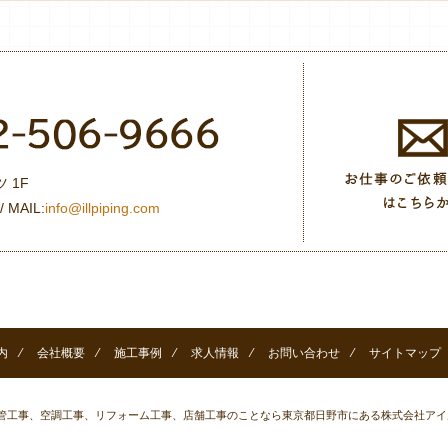
 1F
/ MAIL:
info@illpiping.com
内
⁄
会社概要
⁄
施工事例
⁄
求人情報
⁄
お問い合わせ
⁄
サイトマップ
管工事、空調工事、リフォーム工事、店舗工事のことなら東京都日野市にある株式会社アイ